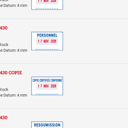
öhe Datum: 4 mm
5430
druck
öhe Datum: 4 mm
 5430 COPIE
druck
öhe Datum: 4 mm
5430