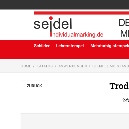
Schilder
Lehrerstempel
Mehrfarbig stempeln
HOME
KATALOG
ANWENDUNGEN
STEMPEL MIT STAN
Trod
ZURÜCK
2-f