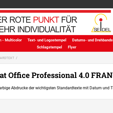
 - Multicolor
Text- und Logostempel
Datums- und Drehbands
Schlagstempel
Flyer
DARDTEXT
at Office Professional 4.0 FRA
arbige Abdrucke der wichtigsten Standardtexte mit Datum und T