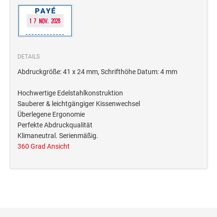
Deine Dinge Stempel
Olchi
PRÄGEZANGEN
DETAILS
Abdruckgröße: 41 x 24 mm, Schrifthöhe Datum: 4 mm
TÜTLE - MIT LIEBE EINGEPACKT
Hochwertige Edelstahlkonstruktion
Sauberer & leichtgängiger Kissenwechsel
STEMPEL-KUGELSCHREIBER
Überlegene Ergonomie
Smart Style
Perfekte Abdruckqualität
Schreibgeräte-Zubehör
Klimaneutral. Serienmäßig.
360 Grad Ansicht
TRODAT PRINTY™ PASTELL-EDITION