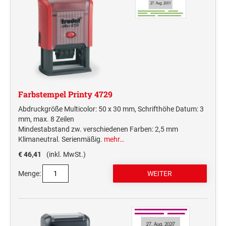
Deine Dinge Stempel
Olchi
PRÄGEZANGEN
TÜTLE - MIT LIEBE EINGEPACKT
Farbstempel Printy 4729
Abdruckgröße Multicolor: 50 x 30 mm, Schrifthöhe Datum: 3
STEMPEL-KUGELSCHREIBER
mm, max. 8 Zeilen
Smart Style
Mindestabstand zw. verschiedenen Farben: 2,5 mm
Schreibgeräte-Zubehör
Klimaneutral. Serienmäßig.
mehr…
€ 46,41
(inkl. MwSt.)
TRODAT PRINTY™ PASTELL-EDITION
Menge: