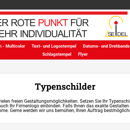
 - Multicolor
Text- und Logostempel
Datums- und Drehbands
Schlagstempel
Flyer
Typenschilder
len freien Gestaltungsmöglichkeiten. Setzen Sie Ihr Typenschild 
uch Ihr Firmenlogo einbinden. Falls Ihnen das exakte Gestalten 
me. Gerne werden wir uns bemühen, Ihren Auftrag bestmöglichst