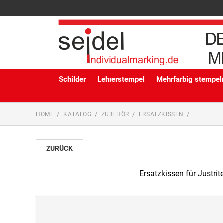
Schilder
Lehrerstempel
Mehrfarbig stempeln
HOME
KATALOG
ZUBEHÖR
ERSATZKISSEN
ZURÜCK
Ersatzkissen für Justri