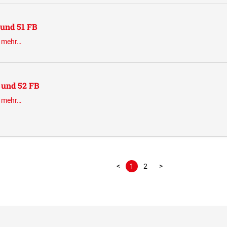
 und 51 FB
.
mehr…
L und 52 FB
.
mehr…
<
1
2
>