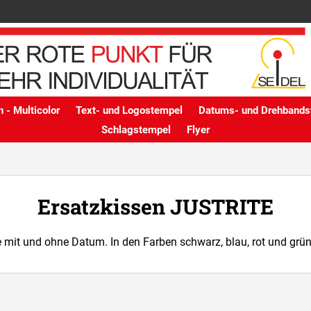
 - Multicolor
Text- und Logostempel
Datums- und Drehbands
Schlagstempel
Flyer
Ersatzkissen JUSTRITE
te mit und ohne Datum. In den Farben schwarz, blau, rot und grü