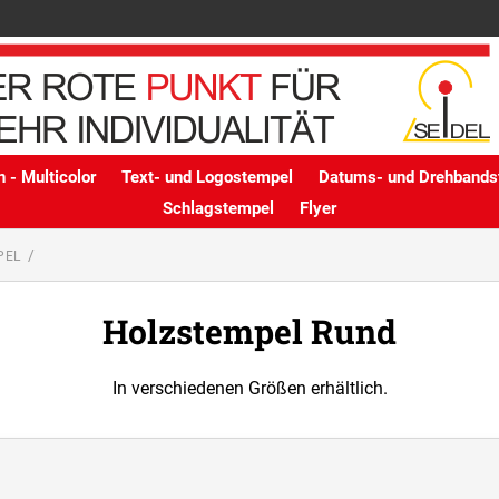
 - Multicolor
Text- und Logostempel
Datums- und Drehbands
Schlagstempel
Flyer
PEL
Holzstempel Rund
In verschiedenen Größen erhältlich.