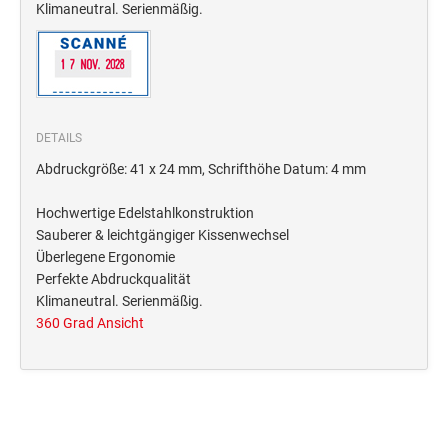
Deine Dinge Stempel
Klimaneutral. Serienmäßig.
Olchi
PRÄGEZANGEN
DETAILS
TÜTLE - MIT LIEBE EINGEPACKT
Abdruckgröße: 41 x 24 mm, Schrifthöhe Datum: 4 mm
Hochwertige Edelstahlkonstruktion
STEMPEL-KUGELSCHREIBER
Sauberer & leichtgängiger Kissenwechsel
Smart Style
Überlegene Ergonomie
Schreibgeräte-Zubehör
Perfekte Abdruckqualität
Klimaneutral. Serienmäßig.
360 Grad Ansicht
TRODAT PRINTY™ PASTELL-EDITION