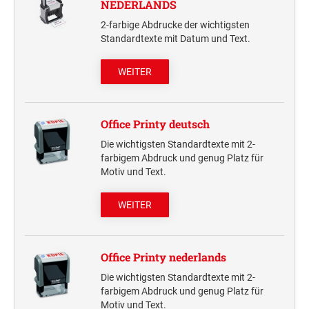
NEDERLANDS
Deine Dinge Stempel
2-farbige Abdrucke der wichtigsten
Olchi
Standardtexte mit Datum und Text.
PRÄGEZANGEN
WEITER
TÜTLE - MIT LIEBE EINGEPACKT
Office Printy deutsch
Die wichtigsten Standardtexte mit 2-
STEMPEL-KUGELSCHREIBER
farbigem Abdruck und genug Platz für
Smart Style
Motiv und Text.
Schreibgeräte-Zubehör
WEITER
TRODAT PRINTY™ PASTELL-EDITION
Office Printy nederlands
Die wichtigsten Standardtexte mit 2-
farbigem Abdruck und genug Platz für
Motiv und Text.