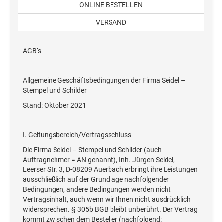
ONLINE BESTELLEN
WORTBANDDREHSTEMPEL
DDR STEMPEL
TASCHENSTEMPEL
KREATIV DIY
Zubehör
VERSAND
MEHRFARBIGE DATUMSTEMPEL
Trodat Creative Mini
SONSTIGES
JUSTRITE ZIFFERNSTEMPEL
PROFESSIONAL LINE
Schlagstempel
STEMPEL FÜR WEIHNACHTEN UND WINTER
Trodat Vintage Stempel
HOLZSTEMPEL
Trodat Whiteboard Schwamm
AGB‘s
Holzstempel Eckig
Flyer
PROFESSIONAL LINE DATUMSTEMPEL
MEHRFARBIGE ZIFFERNSTEMPEL
LAGERSTEMPEL
PROFESSIONAL LINE
ERSATZKISSEN
Holzstempel Rund
FRÜHLINGSSTEMPEL
Trodat Office Professional 4.0 DEUTSCH
Ersatzkissen Trodat Printy
Allgemeine Geschäftsbedingungen der Firma Seidel –
JUSTRITE DATUMSTEMPEL
MEHRFARBIGE TASCHENSTEMPEL
Stempel und Schilder
CopyOf Office Printy deutsch
JUSTRITE TEXTSTEMPEL
Ersatzkissen Trodat Professional Line
Stand: Oktober 2021
4912 Trodat Datenschutzstempel
Ersatzkissen JUSTRITE
PROFESSIONAL LINE ZIFFERN- UND
MULTICOLOR KISSEN (NACHBESTELLUNG)
Ersatzkissen Alpo
IMPRINT
WORTBANDDREHSTEMPEL
MULTICOLOR SWOP-PADS PRINTY LINE
TEXTILSTEMPEL
I. Geltungsbereich/Vertragsschluss
Multicolor Kissen (Nachbestellung)
Trodat 7 Sachen Stempel
MULTICOLOR SWOP-PADS PROFESSIONAL LINE
Die Firma Seidel – Stempel und Schilder (auch
CLASSIC LINE A-Z STEMPEL
Auftragnehmer = AN genannt), Inh. Jürgen Seidel,
Deine Dinge Stempel
STEMPELFARBEN
Leerser Str. 3, D-08209 Auerbach erbringt ihre Leistungen
ausschließlich auf der Grundlage nachfolgender
CLASSIC LINE DATUMSTEMPEL MIT PLATTE
STEMPEL ZUM SELBER SETZEN
Bedingungen, andere Bedingungen werden nicht
2910 (MIT ANTRIEBSRÄDERN)
STEMPELKISSEN
Vertragsinhalt, auch wenn wir Ihnen nicht ausdrücklich
Typomatic Line - Printy Stempel zum Selbersetzen
widersprechen. § 305b BGB bleibt unberührt. Der Vertrag
CLASSIC LINE DATUMSTEMPEL MIT STEG
Typomatic Line - Professional Stempel zum Selbersetzen
kommt zwischen dem Besteller (nachfolgend: