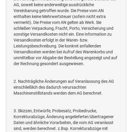
Deine Dinge Stempel
AG, soweit keine anderweitige ausdrückliche
Vereinbarung getroffen wurde. Die Preise vom AN
Olchi
enthalten keine Mehrwertsteuer (sofern nicht extra
vermerkt). Die Preise vom AN gelten ab Werk. Sie
PRÄGEZANGEN
schließen Verpackung, Fracht, Porto, Versicherung und
sonstige Versandkosten nicht ein. Eine Information zu
Versandkosten erfolgt in der Waren- bzw.
TÜTLE - MIT LIEBE EINGEPACKT
Leistungsbeschreibung. Die konkret anfallenden
Versandkosten werden bei Aufruf des Warenkorbs und
unmittelbar vor Abgabe der Bestellung angezeigt und auf
der Rechnung gesondert ausgewiesen.
STEMPEL-KUGELSCHREIBER
Smart Style
Schreibgeräte-Zubehör
2. Nachträgliche Änderungen auf Veranlassung des AG
einschließlich des dadurch verursachten
Maschinenstillstands werden dem AG berechnet.
TRODAT PRINTY™ PASTELL-EDITION
3. Skizzen, Entwürfe, Probesatz, Probedrucke,
Korrekturabzüge, Änderung angelieferter/übertragener
Daten und ähnliche Vorarbeiten, die vom AG veranlasst
sind, werden berechnet. z.Bsp. Korrekturabzüge mit