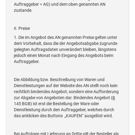
STEMPELTRÄGER
Auftraggeber = AG) und dem oben genannten AN
Ersatzteile für Typomatic-Stempel
zustande.
CLASSIC LINE ZIFFERNBÄNDERSTEMPEL
STEMPEL MIT STANDARDTEXT
TEXTPLATTEN
II. Preise
trodat edy® Motivationsstempel
Textplatten für Trodat Printy
SONSTIGE CLASSIC LINE HANDSTEMPEL
1. Die im Angebot des AN genannten Preise gelten unter
Trodat Office Professional 4.0 DEUTSCH
Textplatten für Professional Line Textstempel
dem Vorbehalt, dass die der Angebotsabgabe zugrunde
Trodat Office Professional 4.0 FRANÇAIS
Textplatten für Trodat Printy Line Datumstempel
gelegten Auftragsdaten unverändert bleiben, längstens
CLASSIC LINE DATUMSTEMPEL +
jedoch einen Monat nach Eingang des Angebots beim
Trodat Office Professional 4.0 ITALIANO
Textplatten für Professional Line Datumstempel
WORTBANDDREHSTEMPEL
Auftraggeber.
Trodat Office Professional 4.0 NEDERLANDS
Textplatten für Holzstempel
NUMEROTEUR
Office Printy deutsch
Die Abbildung bzw. Beschreibung von Waren und
RAACHERSTEMPEL
Office Printy nederlands
Dienstleistungen auf der Website des AN stellt noch kein
rechtlich bindendes Angebot, sondern eine Aufforderung
Office Printy spanisch
zur Abgabe von Angeboten dar. Bindendes Angebot (§
Office Printy italienisch
145 BGB) ist erst die Bestellung der Ware oder
Dienstleistung durch den Auftraggeber, welches durch
Office Printy englisch
das anklicken des Buttons „KAUFEN“ ausgelöst wird.
Office Printy französisch
Trodat 7 Sachen Stempel
Bei Aufträgen mit Lieferung an Dritte gilt der Besteller als