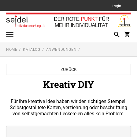
Login
HOME
KATALOG
ANWENDUNGEN
Schilder
PFLANZENSCHILDER
ZURÜCK
Lehrerstempel
LEHRERSTEMPEL SETS
Kreativ DIY
TYPENSCHILDER
Mehrfarbig stempeln - Multicolor
MEHRFARBIGE TEXTSTEMPEL PRINTY LINE
Text- und Logostempel
Für Ihre kreative Idee haben wir den richtigen Stempel.
PRINTY LINE TEXTSTEMPEL
Selbstgestalltete Karten, verziehrung oder beschriftung
Datums- und Drehbandstempel
MEHRFARBIGE TEXTSTEMPEL
von selbstgemachten Leckereien alles kein Problem.
PROFESSIONAL LINE
PRINTY LINE DATUMSTEMPEL + TEXT
Anwendungen
PROFESSIONAL LINE TEXTSTEMPEL
AUSMALSTEMPEL
MEHRFARBIGE DATUMSTEMPEL PRINTY
Motivstempel
PRINTY LINE DATUM-, ZIFFERN- UND
LINE