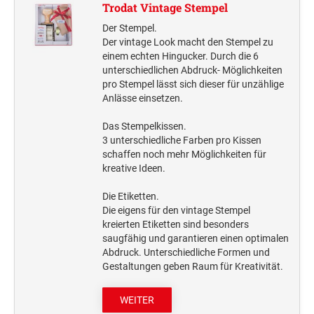
Trodat Vintage Stempel
WORTBANDDREHSTEMPEL
DDR STEMPEL
TASCHENSTEMPEL
KREATIV DIY
Zubehör
Der Stempel.
MEHRFARBIGE DATUMSTEMPEL
Trodat Creative Mini
SONSTIGES
Der vintage Look macht den Stempel zu
JUSTRITE ZIFFERNSTEMPEL
PROFESSIONAL LINE
Schlagstempel
STEMPEL FÜR WEIHNACHTEN UND WINTER
Trodat Vintage Stempel
HOLZSTEMPEL
Trodat Whiteboard Schwamm
einem echten Hingucker. Durch die 6
unterschiedlichen Abdruck- Möglichkeiten
Holzstempel Eckig
Flyer
PROFESSIONAL LINE DATUMSTEMPEL
MEHRFARBIGE ZIFFERNSTEMPEL
pro Stempel lässt sich dieser für unzählige
LAGERSTEMPEL
PROFESSIONAL LINE
ERSATZKISSEN
Holzstempel Rund
FRÜHLINGSSTEMPEL
Anlässe einsetzen.
Trodat Office Professional 4.0 DEUTSCH
Ersatzkissen Trodat Printy
JUSTRITE DATUMSTEMPEL
Das Stempelkissen.
MEHRFARBIGE TASCHENSTEMPEL
CopyOf Office Printy deutsch
JUSTRITE TEXTSTEMPEL
Ersatzkissen Trodat Professional Line
3 unterschiedliche Farben pro Kissen
4912 Trodat Datenschutzstempel
Ersatzkissen JUSTRITE
schaffen noch mehr Möglichkeiten für
PROFESSIONAL LINE ZIFFERN- UND
kreative Ideen.
MULTICOLOR KISSEN (NACHBESTELLUNG)
Ersatzkissen Alpo
IMPRINT
WORTBANDDREHSTEMPEL
MULTICOLOR SWOP-PADS PRINTY LINE
TEXTILSTEMPEL
Multicolor Kissen (Nachbestellung)
Die Etiketten.
Trodat 7 Sachen Stempel
MULTICOLOR SWOP-PADS PROFESSIONAL LINE
Die eigens für den vintage Stempel
CLASSIC LINE A-Z STEMPEL
kreierten Etiketten sind besonders
Deine Dinge Stempel
STEMPELFARBEN
saugfähig und garantieren einen optimalen
Abdruck. Unterschiedliche Formen und
CLASSIC LINE DATUMSTEMPEL MIT PLATTE
STEMPEL ZUM SELBER SETZEN
Gestaltungen geben Raum für Kreativität.
2910 (MIT ANTRIEBSRÄDERN)
STEMPELKISSEN
Typomatic Line - Printy Stempel zum Selbersetzen
WEITER
CLASSIC LINE DATUMSTEMPEL MIT STEG
Typomatic Line - Professional Stempel zum Selbersetzen