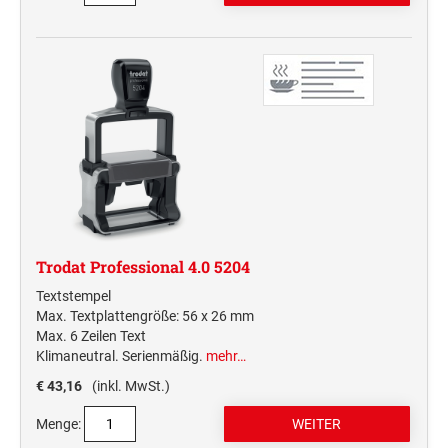
Deine Dinge Stempel
Olchi
PRÄGEZANGEN
TÜTLE - MIT LIEBE EINGEPACKT
STEMPEL-KUGELSCHREIBER
Smart Style
Trodat Professional 4.0 5204
Schreibgeräte-Zubehör
Textstempel
Max. Textplattengröße: 56 x 26 mm
TRODAT PRINTY™ PASTELL-EDITION
Max. 6 Zeilen Text
Klimaneutral. Serienmäßig.
mehr…
€ 43,16
(inkl. MwSt.)
Menge: