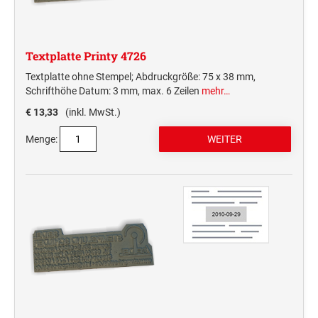
Deine Dinge Stempel
Olchi
Textplatte Printy 4726
PRÄGEZANGEN
Textplatte ohne Stempel; Abdruckgröße: 75 x 38 mm,
Schrifthöhe Datum: 3 mm, max. 6 Zeilen
mehr…
TÜTLE - MIT LIEBE EINGEPACKT
€ 13,33
(inkl. MwSt.)
Menge:
STEMPEL-KUGELSCHREIBER
Smart Style
Schreibgeräte-Zubehör
TRODAT PRINTY™ PASTELL-EDITION