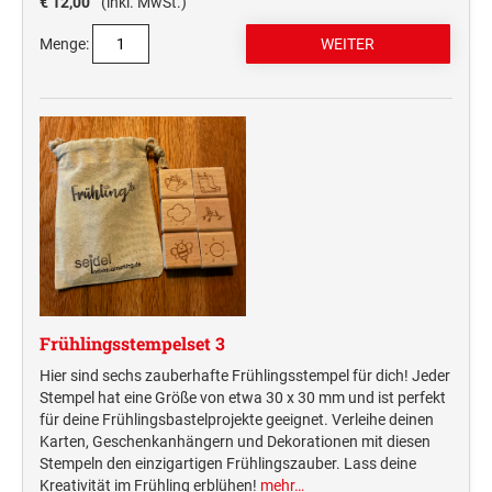
€ 12,00
(inkl. MwSt.)
Deine Dinge Stempel
Olchi
Menge:
PRÄGEZANGEN
TÜTLE - MIT LIEBE EINGEPACKT
STEMPEL-KUGELSCHREIBER
Smart Style
Schreibgeräte-Zubehör
Frühlingsstempelset 3
TRODAT PRINTY™ PASTELL-EDITION
Hier sind sechs zauberhafte Frühlingsstempel für dich! Jeder
Stempel hat eine Größe von etwa 30 x 30 mm und ist perfekt
für deine Frühlingsbastelprojekte geeignet. Verleihe deinen
Karten, Geschenkanhängern und Dekorationen mit diesen
Stempeln den einzigartigen Frühlingszauber. Lass deine
Kreativität im Frühling erblühen!
mehr…