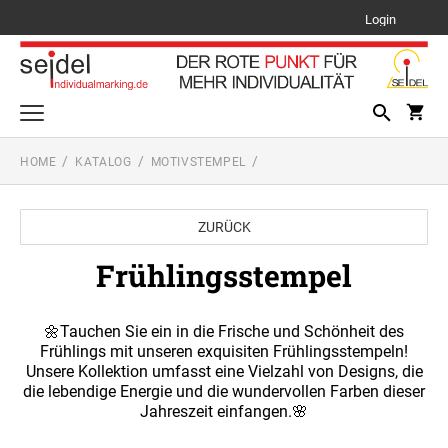
Login
HOME
KATALOG
MOTIVSTEMPEL
Schilder
PFLANZENSCHILDER
ZURÜCK
Lehrerstempel
LEHRERSTEMPEL SETS
Frühlingsstempel
TYPENSCHILDER
Mehrfarbig stempeln - Multicolor
MEHRFARBIGE TEXTSTEMPEL PRINTY LINE
Text- und Logostempel
🌼Tauchen Sie ein in die Frische und Schönheit des
PRINTY LINE TEXTSTEMPEL
Frühlings mit unseren exquisiten Frühlingsstempeln!
Datums- und Drehbandstempel
MEHRFARBIGE TEXTSTEMPEL
Unsere Kollektion umfasst eine Vielzahl von Designs, die
PROFESSIONAL LINE
PRINTY LINE DATUMSTEMPEL + TEXT
die lebendige Energie und die wundervollen Farben dieser
Anwendungen
PROFESSIONAL LINE TEXTSTEMPEL
Jahreszeit einfangen.🌸
AUSMALSTEMPEL
MEHRFARBIGE DATUMSTEMPEL PRINTY
Motivstempel
PRINTY LINE DATUM-, ZIFFERN- UND
LINE