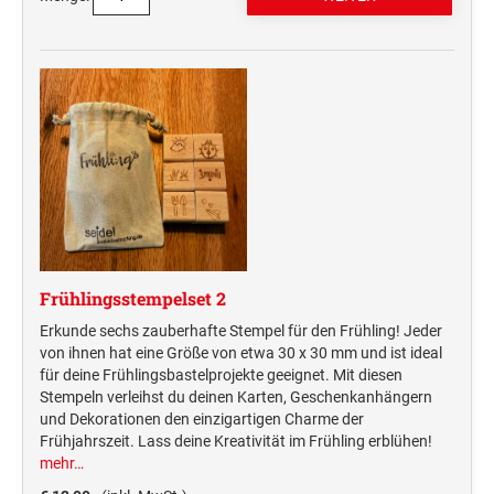
STEMPELTRÄGER
Ersatzteile für Typomatic-Stempel
CLASSIC LINE ZIFFERNBÄNDERSTEMPEL
STEMPEL MIT STANDARDTEXT
TEXTPLATTEN
trodat edy® Motivationsstempel
Textplatten für Trodat Printy
SONSTIGE CLASSIC LINE HANDSTEMPEL
Trodat Office Professional 4.0 DEUTSCH
Textplatten für Professional Line Textstempel
Trodat Office Professional 4.0 FRANÇAIS
Textplatten für Trodat Printy Line Datumstempel
CLASSIC LINE DATUMSTEMPEL +
Trodat Office Professional 4.0 ITALIANO
Textplatten für Professional Line Datumstempel
WORTBANDDREHSTEMPEL
Trodat Office Professional 4.0 NEDERLANDS
Textplatten für Holzstempel
NUMEROTEUR
Office Printy deutsch
Frühlingsstempelset 2
RAACHERSTEMPEL
Office Printy nederlands
Erkunde sechs zauberhafte Stempel für den Frühling! Jeder
Office Printy spanisch
von ihnen hat eine Größe von etwa 30 x 30 mm und ist ideal
Office Printy italienisch
für deine Frühlingsbastelprojekte geeignet. Mit diesen
Stempeln verleihst du deinen Karten, Geschenkanhängern
Office Printy englisch
und Dekorationen den einzigartigen Charme der
Office Printy französisch
Frühjahrszeit. Lass deine Kreativität im Frühling erblühen!
mehr…
Trodat 7 Sachen Stempel