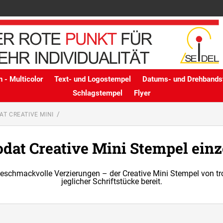
 - Multicolor
Text- und Logostempel
Datums- und Drehbands
Schlagstempel
Flyer
AT CREATIVE MINI
odat Creative Mini Stempel einz
 geschmackvolle Verzierungen – der Creative Mini Stempel von tr
jeglicher Schriftstücke bereit.