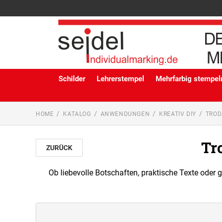
Schilder
Lehrerstempel
Mehrfarbig stempeln
HOME
KATALOG
ANWENDUNGEN
KREATIV DIY
TROD
Tr
ZURÜCK
Ob liebevolle Botschaften, praktische Texte oder