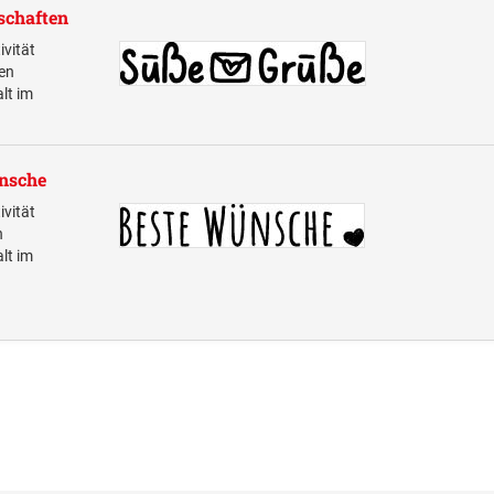
schaften
vität
en
alt im
ünsche
vität
n
alt im