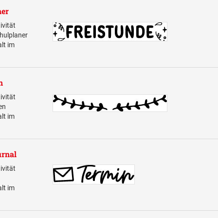
ner
vität
hulplaner
alt im
n
vität
en
alt im
urnal
vität
alt im