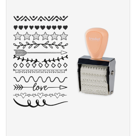
WORTBANDDREHSTEMPEL
DDR STEMPEL
TASCHENSTEMPEL
KREATIV DIY
Zubehör
MEHRFARBIGE DATUMSTEMPEL
Trodat Creative Mini
SONSTIGES
JUSTRITE ZIFFERNSTEMPEL
PROFESSIONAL LINE
Schlagstempel
STEMPEL FÜR WEIHNACHTEN UND WINTER
Trodat Vintage Stempel
HOLZSTEMPEL
Trodat Whiteboard Schwamm
Holzstempel Eckig
Flyer
PROFESSIONAL LINE DATUMSTEMPEL
MEHRFARBIGE ZIFFERNSTEMPEL
LAGERSTEMPEL
PROFESSIONAL LINE
ERSATZKISSEN
Holzstempel Rund
FRÜHLINGSSTEMPEL
Trodat Office Professional 4.0 DEUTSCH
Ersatzkissen Trodat Printy
JUSTRITE DATUMSTEMPEL
MEHRFARBIGE TASCHENSTEMPEL
CopyOf Office Printy deutsch
JUSTRITE TEXTSTEMPEL
Ersatzkissen Trodat Professional Line
4912 Trodat Datenschutzstempel
Ersatzkissen JUSTRITE
PROFESSIONAL LINE ZIFFERN- UND
MULTICOLOR KISSEN (NACHBESTELLUNG)
Ersatzkissen Alpo
IMPRINT
WORTBANDDREHSTEMPEL
MULTICOLOR SWOP-PADS PRINTY LINE
TEXTILSTEMPEL
Multicolor Kissen (Nachbestellung)
Trodat 7 Sachen Stempel
MULTICOLOR SWOP-PADS PROFESSIONAL LINE
CLASSIC LINE A-Z STEMPEL
Deine Dinge Stempel
STEMPELFARBEN
CLASSIC LINE DATUMSTEMPEL MIT PLATTE
STEMPEL ZUM SELBER SETZEN
2910 (MIT ANTRIEBSRÄDERN)
STEMPELKISSEN
Typomatic Line - Printy Stempel zum Selbersetzen
CLASSIC LINE DATUMSTEMPEL MIT STEG
Typomatic Line - Professional Stempel zum Selbersetzen