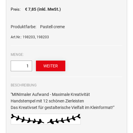
STEMPELTRÄGER
Ersatzteile für Typomatic-Stempel
€ 7,85 (inkl. MwSt.)
Preis:
CLASSIC LINE ZIFFERNBÄNDERSTEMPEL
STEMPEL MIT STANDARDTEXT
TEXTPLATTEN
Produktfarbe:
Pastell creme
trodat edy® Motivationsstempel
Textplatten für Trodat Printy
SONSTIGE CLASSIC LINE HANDSTEMPEL
Trodat Office Professional 4.0 DEUTSCH
Art.Nr.: 198203, 198203
Textplatten für Professional Line Textstempel
Trodat Office Professional 4.0 FRANÇAIS
Textplatten für Trodat Printy Line Datumstempel
CLASSIC LINE DATUMSTEMPEL +
Trodat Office Professional 4.0 ITALIANO
MENGE:
Textplatten für Professional Line Datumstempel
WORTBANDDREHSTEMPEL
Trodat Office Professional 4.0 NEDERLANDS
Textplatten für Holzstempel
NUMEROTEUR
Office Printy deutsch
RAACHERSTEMPEL
Office Printy nederlands
BESCHREIBUNG
Office Printy spanisch
"MINImaler Aufwand - Maximale Kreativität
Office Printy italienisch
Handstempel mit 12 schönen Zierleisten
Das Kreativset für gestalterische Vielfalt im Kleinformat!"
Office Printy englisch
Office Printy französisch
Trodat 7 Sachen Stempel