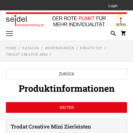
Login
HOME
KATALOG
ANWENDUNGEN
KREATIV DIY
TRODAT CREATIVE MINI
Schilder
PFLANZENSCHILDER
Lehrerstempel
ZURÜCK
LEHRERSTEMPEL SETS
TYPENSCHILDER
Mehrfarbig stempeln - Multicolor
Produktinformationen
MEHRFARBIGE TEXTSTEMPEL PRINTY LINE
Text- und Logostempel
PRINTY LINE TEXTSTEMPEL
Datums- und Drehbandstempel
MEHRFARBIGE TEXTSTEMPEL
PROFESSIONAL LINE
PRINTY LINE DATUMSTEMPEL + TEXT
Anwendungen
PROFESSIONAL LINE TEXTSTEMPEL
AUSMALSTEMPEL
Trodat Creative Mini Zierleisten
MEHRFARBIGE DATUMSTEMPEL PRINTY
Motivstempel
PRINTY LINE DATUM-, ZIFFERN- UND
LINE