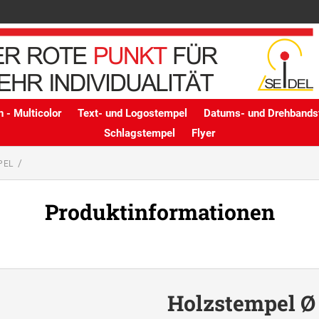
 - Multicolor
Text- und Logostempel
Datums- und Drehbands
Schlagstempel
Flyer
PEL
Produktinformationen
Holzstempel Ø