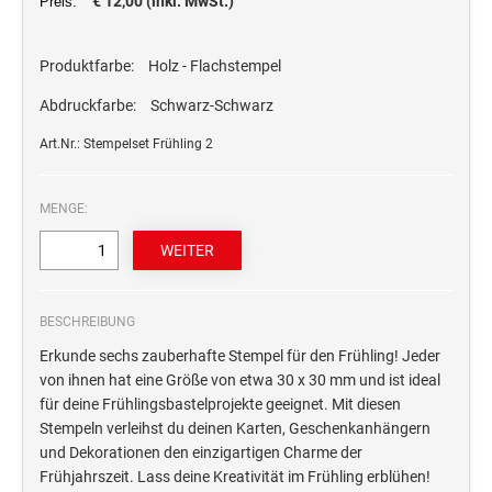
€ 12,00 (inkl. MwSt.)
Preis:
STEMPELTRÄGER
Ersatzteile für Typomatic-Stempel
CLASSIC LINE ZIFFERNBÄNDERSTEMPEL
Produktfarbe:
Holz - Flachstempel
STEMPEL MIT STANDARDTEXT
TEXTPLATTEN
trodat edy® Motivationsstempel
Abdruckfarbe:
Schwarz-Schwarz
Textplatten für Trodat Printy
SONSTIGE CLASSIC LINE HANDSTEMPEL
Trodat Office Professional 4.0 DEUTSCH
Textplatten für Professional Line Textstempel
Art.Nr.: Stempelset Frühling 2
Trodat Office Professional 4.0 FRANÇAIS
Textplatten für Trodat Printy Line Datumstempel
CLASSIC LINE DATUMSTEMPEL +
Trodat Office Professional 4.0 ITALIANO
Textplatten für Professional Line Datumstempel
MENGE:
WORTBANDDREHSTEMPEL
Trodat Office Professional 4.0 NEDERLANDS
Textplatten für Holzstempel
NUMEROTEUR
Office Printy deutsch
RAACHERSTEMPEL
Office Printy nederlands
BESCHREIBUNG
Office Printy spanisch
Erkunde sechs zauberhafte Stempel für den Frühling! Jeder
Office Printy italienisch
von ihnen hat eine Größe von etwa 30 x 30 mm und ist ideal
Office Printy englisch
für deine Frühlingsbastelprojekte geeignet. Mit diesen
Stempeln verleihst du deinen Karten, Geschenkanhängern
Office Printy französisch
und Dekorationen den einzigartigen Charme der
Trodat 7 Sachen Stempel
Frühjahrszeit. Lass deine Kreativität im Frühling erblühen!