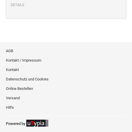
Deine Dinge Stempel
DETAILS
Olchi
PRÄGEZANGEN
TÜTLE - MIT LIEBE EINGEPACKT
AGB
Kontakt / Impressum
STEMPEL-KUGELSCHREIBER
Kontakt
Smart Style
Datenschutz und Cookies
Schreibgeräte-Zubehör
Online Bestellen
TRODAT PRINTY™ PASTELL-EDITION
Versand
Hilfe
Powered by