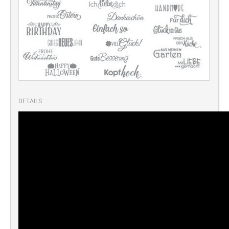
Deine Dinge Stempel
Olchi
PRÄGEZANGEN
TÜTLE - MIT LIEBE EINGEPACKT
DETAILS
STEMPEL-KUGELSCHREIBER
Smart Style
Schreibgeräte-Zubehör
TRODAT PRINTY™ PASTELL-EDITION