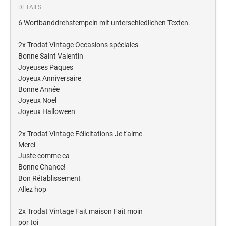
Deine Dinge Stempel
DETAILS
Olchi
6 Wortbanddrehstempeln mit unterschiedlichen Texten.
2x Trodat Vintage Occasions spéciales
PRÄGEZANGEN
Bonne Saint Valentin
Joyeuses Paques
TÜTLE - MIT LIEBE EINGEPACKT
Joyeux Anniversaire
Bonne Année
Joyeux Noel
STEMPEL-KUGELSCHREIBER
Joyeux Halloween
Smart Style
2x Trodat Vintage Félicitations Je t'aime
Schreibgeräte-Zubehör
Merci
Juste comme ca
TRODAT PRINTY™ PASTELL-EDITION
Bonne Chance!
Bon Rétablissement
Allez hop
2x Trodat Vintage Fait maison Fait moin
por toi