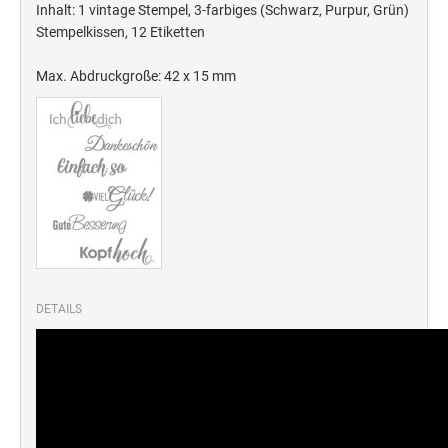
Deine Dinge Stempel
Inhalt: 1 vintage Stempel, 3-farbiges (Schwarz, Purpur, Grün)
Stempelkissen, 12 Etiketten
Olchi
Max. Abdruckgroße: 42 x 15 mm
PRÄGEZANGEN
TÜTLE - MIT LIEBE EINGEPACKT
STEMPEL-KUGELSCHREIBER
Smart Style
Schreibgeräte-Zubehör
DETAILS
TRODAT PRINTY™ PASTELL-EDITION