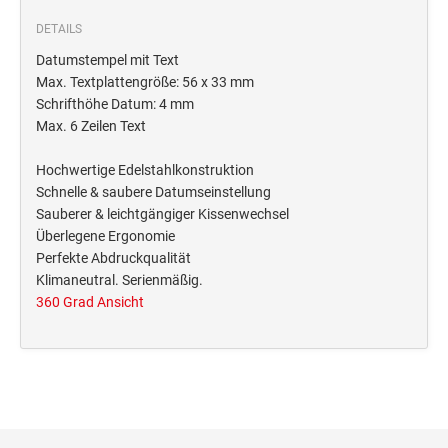
Deine Dinge Stempel
DETAILS
Olchi
Datumstempel mit Text
Max. Textplattengröße: 56 x 33 mm
PRÄGEZANGEN
Schrifthöhe Datum: 4 mm
Max. 6 Zeilen Text
TÜTLE - MIT LIEBE EINGEPACKT
Hochwertige Edelstahlkonstruktion
Schnelle & saubere Datumseinstellung
Sauberer & leichtgängiger Kissenwechsel
STEMPEL-KUGELSCHREIBER
Überlegene Ergonomie
Smart Style
Perfekte Abdruckqualität
Schreibgeräte-Zubehör
Klimaneutral. Serienmäßig.
360 Grad Ansicht
TRODAT PRINTY™ PASTELL-EDITION