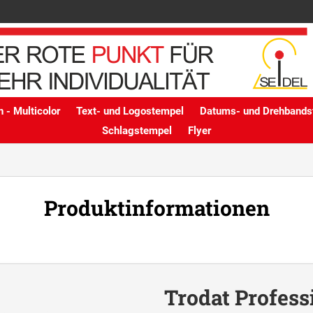
 - Multicolor
Text- und Logostempel
Datums- und Drehbands
Schlagstempel
Flyer
Produktinformationen
Trodat Profess