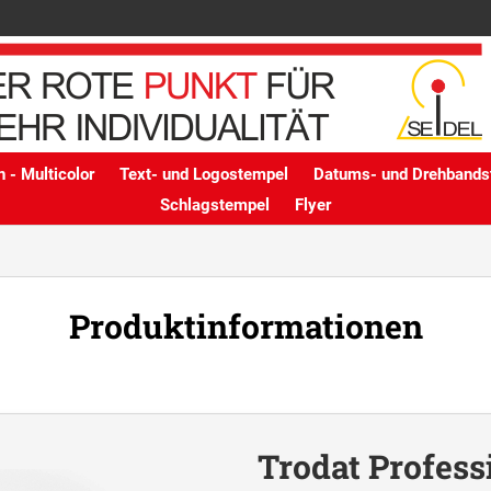
 - Multicolor
Text- und Logostempel
Datums- und Drehbands
Schlagstempel
Flyer
Produktinformationen
Trodat Profess