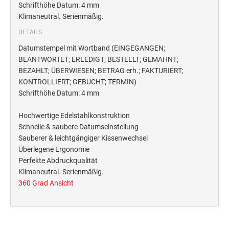
Deine Dinge Stempel
Schrifthöhe Datum: 4 mm
Klimaneutral. Serienmäßig.
Olchi
DETAILS
PRÄGEZANGEN
Datumstempel mit Wortband (EINGEGANGEN;
BEANTWORTET; ERLEDIGT; BESTELLT; GEMAHNT;
BEZAHLT; ÜBERWIESEN; BETRAG erh.; FAKTURIERT;
TÜTLE - MIT LIEBE EINGEPACKT
KONTROLLIERT; GEBUCHT; TERMIN)
Schrifthöhe Datum: 4 mm
STEMPEL-KUGELSCHREIBER
Hochwertige Edelstahlkonstruktion
Smart Style
Schnelle & saubere Datumseinstellung
Sauberer & leichtgängiger Kissenwechsel
Schreibgeräte-Zubehör
Überlegene Ergonomie
Perfekte Abdruckqualität
TRODAT PRINTY™ PASTELL-EDITION
Klimaneutral. Serienmäßig.
360 Grad Ansicht