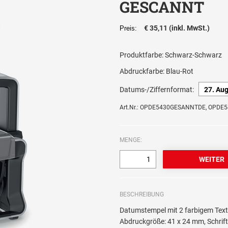
GESCANNT
€ 35,11 (inkl. MwSt.)
Preis:
Produktfarbe:
Schwarz-Schwarz
Abdruckfarbe:
Blau-Rot
Datums-/Ziffernformat:
Art.Nr.: OPDE5430GESANNTDE, OPD
MENGE:
BESCHREIBUNG
Datumstempel mit 2 farbigem Tex
Abdruckgröße: 41 x 24 mm, Schri