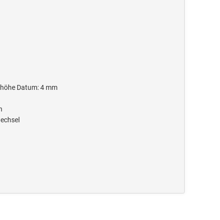
fthöhe Datum: 4 mm
n
wechsel