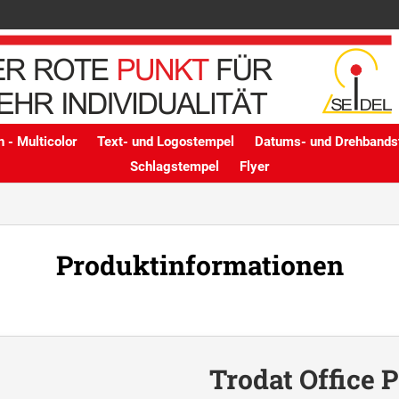
 - Multicolor
Text- und Logostempel
Datums- und Drehbands
Schlagstempel
Flyer
Produktinformationen
Trodat Office P