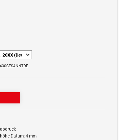
E5430GESANNTDE
tabdruck
fthöhe Datum: 4 mm