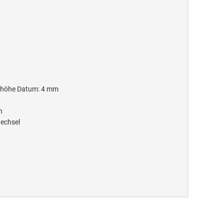
fthöhe Datum: 4 mm
n
wechsel