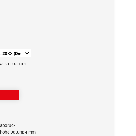
E5430GEBUCHTDE
tabdruck
fthöhe Datum: 4 mm