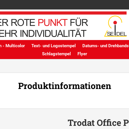
 - Multicolor
Text- und Logostempel
Datums- und Drehbands
Schlagstempel
Flyer
Produktinformationen
Trodat Office P