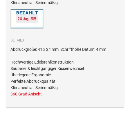
Deine Dinge Stempel
Klimaneutral. Serienmäßig.
Olchi
PRÄGEZANGEN
DETAILS
TÜTLE - MIT LIEBE EINGEPACKT
Abdruckgröße: 41 x 24 mm, Schrifthöhe Datum: 4 mm
Hochwertige Edelstahlkonstruktion
STEMPEL-KUGELSCHREIBER
Sauberer & leichtgängiger Kissenwechsel
Smart Style
Überlegene Ergonomie
Schreibgeräte-Zubehör
Perfekte Abdruckqualität
Klimaneutral. Serienmäßig.
360 Grad Anischt
TRODAT PRINTY™ PASTELL-EDITION