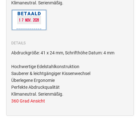
Deine Dinge Stempel
Klimaneutral. Serienmäßig.
Olchi
PRÄGEZANGEN
DETAILS
TÜTLE - MIT LIEBE EINGEPACKT
Abdruckgröße: 41 x 24 mm, Schrifthöhe Datum: 4 mm
Hochwertige Edelstahlkonstruktion
STEMPEL-KUGELSCHREIBER
Sauberer & leichtgängiger Kissenwechsel
Smart Style
Überlegene Ergonomie
Schreibgeräte-Zubehör
Perfekte Abdruckqualität
Klimaneutral. Serienmäßig.
360 Grad Ansicht
TRODAT PRINTY™ PASTELL-EDITION