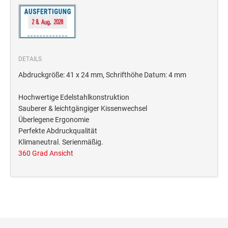
Deine Dinge Stempel
Olchi
PRÄGEZANGEN
DETAILS
Abdruckgröße: 41 x 24 mm, Schrifthöhe Datum: 4 mm
TÜTLE - MIT LIEBE EINGEPACKT
Hochwertige Edelstahlkonstruktion
Sauberer & leichtgängiger Kissenwechsel
STEMPEL-KUGELSCHREIBER
Überlegene Ergonomie
Smart Style
Perfekte Abdruckqualität
Schreibgeräte-Zubehör
Klimaneutral. Serienmäßig.
360 Grad Ansicht
TRODAT PRINTY™ PASTELL-EDITION