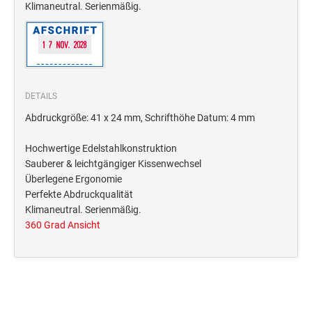
Deine Dinge Stempel
Klimaneutral. Serienmäßig.
Olchi
PRÄGEZANGEN
DETAILS
TÜTLE - MIT LIEBE EINGEPACKT
Abdruckgröße: 41 x 24 mm, Schrifthöhe Datum: 4 mm
Hochwertige Edelstahlkonstruktion
STEMPEL-KUGELSCHREIBER
Sauberer & leichtgängiger Kissenwechsel
Smart Style
Überlegene Ergonomie
Schreibgeräte-Zubehör
Perfekte Abdruckqualität
Klimaneutral. Serienmäßig.
360 Grad Ansicht
TRODAT PRINTY™ PASTELL-EDITION