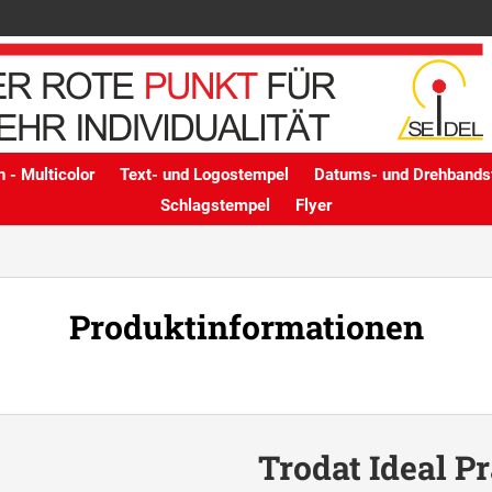
 - Multicolor
Text- und Logostempel
Datums- und Drehbands
Schlagstempel
Flyer
Produktinformationen
Trodat Ideal P