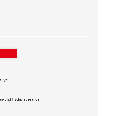
zange
en- und Tischprägezange