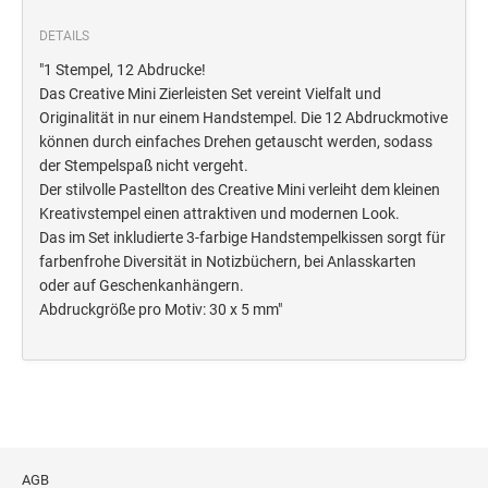
Deine Dinge Stempel
DETAILS
Olchi
"1 Stempel, 12 Abdrucke!
Das Creative Mini Zierleisten Set vereint Vielfalt und
PRÄGEZANGEN
Originalität in nur einem Handstempel. Die 12 Abdruckmotive
können durch einfaches Drehen getauscht werden, sodass
der Stempelspaß nicht vergeht.
TÜTLE - MIT LIEBE EINGEPACKT
Der stilvolle Pastellton des Creative Mini verleiht dem kleinen
Kreativstempel einen attraktiven und modernen Look.
STEMPEL-KUGELSCHREIBER
Das im Set inkludierte 3-farbige Handstempelkissen sorgt für
farbenfrohe Diversität in Notizbüchern, bei Anlasskarten
Smart Style
oder auf Geschenkanhängern.
Schreibgeräte-Zubehör
Abdruckgröße pro Motiv: 30 x 5 mm"
TRODAT PRINTY™ PASTELL-EDITION
AGB