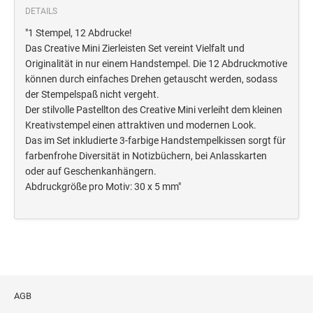
Deine Dinge Stempel
DETAILS
Olchi
"1 Stempel, 12 Abdrucke!
Das Creative Mini Zierleisten Set vereint Vielfalt und
PRÄGEZANGEN
Originalität in nur einem Handstempel. Die 12 Abdruckmotive
können durch einfaches Drehen getauscht werden, sodass
der Stempelspaß nicht vergeht.
TÜTLE - MIT LIEBE EINGEPACKT
Der stilvolle Pastellton des Creative Mini verleiht dem kleinen
Kreativstempel einen attraktiven und modernen Look.
Das im Set inkludierte 3-farbige Handstempelkissen sorgt für
STEMPEL-KUGELSCHREIBER
farbenfrohe Diversität in Notizbüchern, bei Anlasskarten
Smart Style
oder auf Geschenkanhängern.
Abdruckgröße pro Motiv: 30 x 5 mm"
Schreibgeräte-Zubehör
TRODAT PRINTY™ PASTELL-EDITION
AGB