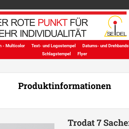
 - Multicolor
Text- und Logostempel
Datums- und Drehbands
Schlagstempel
Flyer
Produktinformationen
Trodat 7 Sach