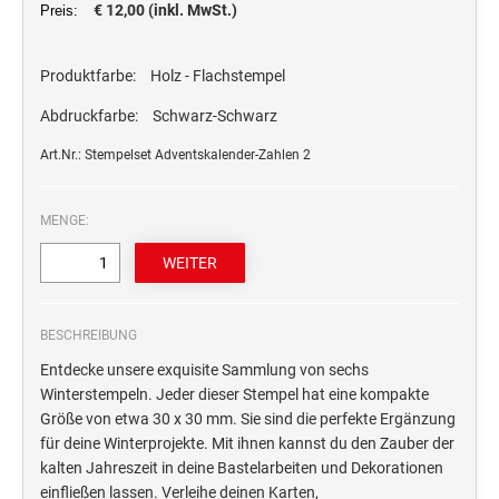
€ 12,00 (inkl. MwSt.)
Preis:
STEMPELTRÄGER
Ersatzteile für Typomatic-Stempel
CLASSIC LINE ZIFFERNBÄNDERSTEMPEL
Produktfarbe:
Holz - Flachstempel
STEMPEL MIT STANDARDTEXT
TEXTPLATTEN
trodat edy® Motivationsstempel
Textplatten für Trodat Printy
Abdruckfarbe:
Schwarz-Schwarz
SONSTIGE CLASSIC LINE HANDSTEMPEL
Trodat Office Professional 4.0 DEUTSCH
Textplatten für Professional Line Textstempel
Art.Nr.: Stempelset Adventskalender-Zahlen 2
Trodat Office Professional 4.0 FRANÇAIS
Textplatten für Trodat Printy Line Datumstempel
CLASSIC LINE DATUMSTEMPEL +
Trodat Office Professional 4.0 ITALIANO
Textplatten für Professional Line Datumstempel
WORTBANDDREHSTEMPEL
MENGE:
Trodat Office Professional 4.0 NEDERLANDS
Textplatten für Holzstempel
NUMEROTEUR
Office Printy deutsch
RAACHERSTEMPEL
Office Printy nederlands
BESCHREIBUNG
Office Printy spanisch
Entdecke unsere exquisite Sammlung von sechs
Office Printy italienisch
Winterstempeln. Jeder dieser Stempel hat eine kompakte
Office Printy englisch
Größe von etwa 30 x 30 mm. Sie sind die perfekte Ergänzung
Office Printy französisch
für deine Winterprojekte. Mit ihnen kannst du den Zauber der
kalten Jahreszeit in deine Bastelarbeiten und Dekorationen
Trodat 7 Sachen Stempel
einfließen lassen. Verleihe deinen Karten,