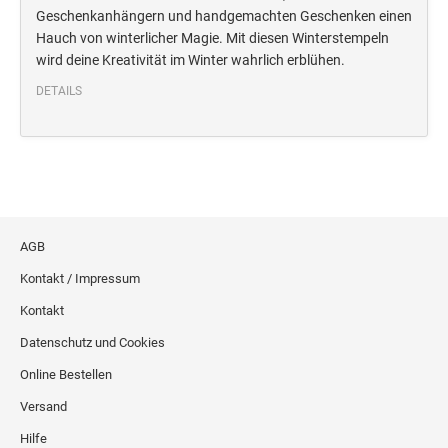
Deine Dinge Stempel
Geschenkanhängern und handgemachten Geschenken einen
Olchi
Hauch von winterlicher Magie. Mit diesen Winterstempeln
wird deine Kreativität im Winter wahrlich erblühen.
PRÄGEZANGEN
DETAILS
TÜTLE - MIT LIEBE EINGEPACKT
STEMPEL-KUGELSCHREIBER
Smart Style
AGB
Schreibgeräte-Zubehör
Kontakt / Impressum
Kontakt
TRODAT PRINTY™ PASTELL-EDITION
Datenschutz und Cookies
Online Bestellen
Versand
Hilfe