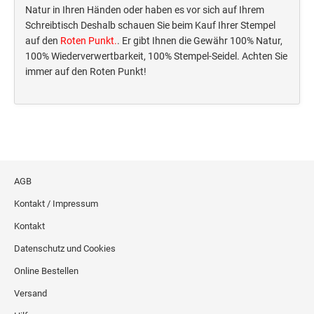
Deine Dinge Stempel
Natur in Ihren Händen oder haben es vor sich auf Ihrem
Schreibtisch Deshalb schauen Sie beim Kauf Ihrer Stempel
Olchi
auf den
Roten Punkt.
. Er gibt Ihnen die Gewähr 100% Natur,
100% Wiederverwertbarkeit, 100% Stempel-Seidel. Achten Sie
PRÄGEZANGEN
immer auf den Roten Punkt!
TÜTLE - MIT LIEBE EINGEPACKT
STEMPEL-KUGELSCHREIBER
Smart Style
AGB
Schreibgeräte-Zubehör
Kontakt / Impressum
Kontakt
TRODAT PRINTY™ PASTELL-EDITION
Datenschutz und Cookies
Online Bestellen
Versand