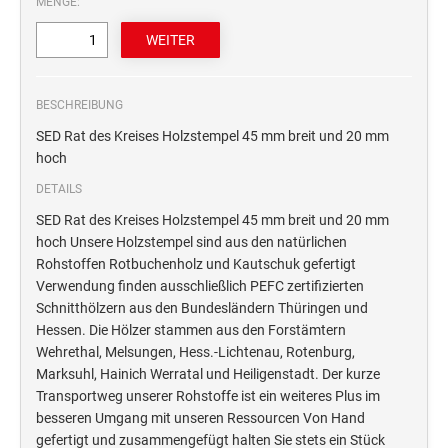
MENGE:
STEMPELTRÄGER
Ersatzteile für Typomatic-Stempel
CLASSIC LINE ZIFFERNBÄNDERSTEMPEL
STEMPEL MIT STANDARDTEXT
TEXTPLATTEN
trodat edy® Motivationsstempel
Textplatten für Trodat Printy
BESCHREIBUNG
SONSTIGE CLASSIC LINE HANDSTEMPEL
Trodat Office Professional 4.0 DEUTSCH
Textplatten für Professional Line Textstempel
SED Rat des Kreises Holzstempel 45 mm breit und 20 mm
Trodat Office Professional 4.0 FRANÇAIS
hoch
Textplatten für Trodat Printy Line Datumstempel
CLASSIC LINE DATUMSTEMPEL +
Trodat Office Professional 4.0 ITALIANO
Textplatten für Professional Line Datumstempel
DETAILS
WORTBANDDREHSTEMPEL
Trodat Office Professional 4.0 NEDERLANDS
Textplatten für Holzstempel
SED Rat des Kreises Holzstempel 45 mm breit und 20 mm
NUMEROTEUR
hoch Unsere Holzstempel sind aus den natürlichen
Office Printy deutsch
Rohstoffen Rotbuchenholz und Kautschuk gefertigt
RAACHERSTEMPEL
Office Printy nederlands
Verwendung finden ausschließlich PEFC zertifizierten
Office Printy spanisch
Schnitthölzern aus den Bundesländern Thüringen und
Hessen. Die Hölzer stammen aus den Forstämtern
Office Printy italienisch
Wehrethal, Melsungen, Hess.-Lichtenau, Rotenburg,
Office Printy englisch
Marksuhl, Hainich Werratal und Heiligenstadt. Der kurze
Office Printy französisch
Transportweg unserer Rohstoffe ist ein weiteres Plus im
besseren Umgang mit unseren Ressourcen Von Hand
Trodat 7 Sachen Stempel
gefertigt und zusammengefügt halten Sie stets ein Stück