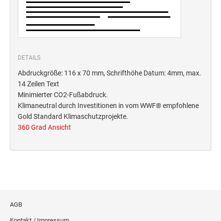
Deine Dinge Stempel
Olchi
PRÄGEZANGEN
DETAILS
Abdruckgröße: 116 x 70 mm, Schrifthöhe Datum: 4mm, max.
TÜTLE - MIT LIEBE EINGEPACKT
14 Zeilen Text
Minimierter CO2-Fußabdruck.
Klimaneutral durch Investitionen in vom WWF® empfohlene
STEMPEL-KUGELSCHREIBER
Gold Standard Klimaschutzprojekte.
Smart Style
360 Grad Ansicht
Schreibgeräte-Zubehör
TRODAT PRINTY™ PASTELL-EDITION
AGB
Kontakt / Impressum