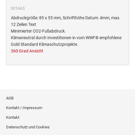
Deine Dinge Stempel
DETAILS
Olchi
Abdruckgröße: 85 x 55 mm, Schrifthöhe Datum: 4mm, max.
12 Zeilen Text
PRÄGEZANGEN
Minimierter CO2-Fußabdruck.
Klimaneutral durch Investitionen in vom WWF® empfohlene
Gold Standard Klimaschutzprojekte.
TÜTLE - MIT LIEBE EINGEPACKT
360 Grad Ansicht
STEMPEL-KUGELSCHREIBER
Smart Style
Schreibgeräte-Zubehör
TRODAT PRINTY™ PASTELL-EDITION
AGB
Kontakt / Impressum
Kontakt
Datenschutz und Cookies