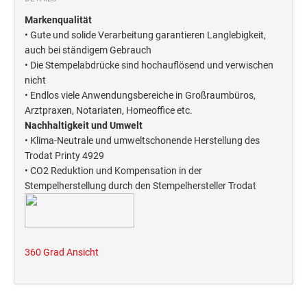
Deine Dinge Stempel
Markenqualität
Olchi
• Gute und solide Verarbeitung garantieren Langlebigkeit,
auch bei ständigem Gebrauch
PRÄGEZANGEN
• Die Stempelabdrücke sind hochauflösend und verwischen
nicht
• Endlos viele Anwendungsbereiche in Großraumbüros,
TÜTLE - MIT LIEBE EINGEPACKT
Arztpraxen, Notariaten, Homeoffice etc.
Nachhaltigkeit und Umwelt
• Klima-Neutrale und umweltschonende Herstellung des
STEMPEL-KUGELSCHREIBER
Trodat Printy 4929
Smart Style
• CO2 Reduktion und Kompensation in der
Stempelherstellung durch den Stempelhersteller Trodat
Schreibgeräte-Zubehör
TRODAT PRINTY™ PASTELL-EDITION
360 Grad Ansicht