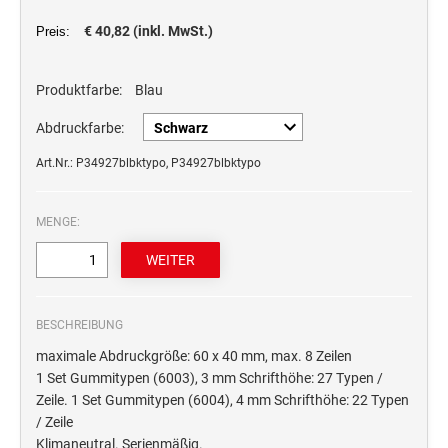
STEMPELTRÄGER
Ersatzteile für Typomatic-Stempel
€ 40,82 (inkl. MwSt.)
Preis:
CLASSIC LINE ZIFFERNBÄNDERSTEMPEL
STEMPEL MIT STANDARDTEXT
TEXTPLATTEN
Produktfarbe:
Blau
trodat edy® Motivationsstempel
Textplatten für Trodat Printy
SONSTIGE CLASSIC LINE HANDSTEMPEL
Trodat Office Professional 4.0 DEUTSCH
Abdruckfarbe:
Textplatten für Professional Line Textstempel
Trodat Office Professional 4.0 FRANÇAIS
Textplatten für Trodat Printy Line Datumstempel
Art.Nr.: P34927blbktypo, P34927blbktypo
CLASSIC LINE DATUMSTEMPEL +
Trodat Office Professional 4.0 ITALIANO
Textplatten für Professional Line Datumstempel
WORTBANDDREHSTEMPEL
Trodat Office Professional 4.0 NEDERLANDS
Textplatten für Holzstempel
MENGE:
NUMEROTEUR
Office Printy deutsch
RAACHERSTEMPEL
Office Printy nederlands
Office Printy spanisch
BESCHREIBUNG
Office Printy italienisch
maximale Abdruckgröße: 60 x 40 mm, max. 8 Zeilen
Office Printy englisch
1 Set Gummitypen (6003), 3 mm Schrifthöhe: 27 Typen /
Office Printy französisch
Zeile. 1 Set Gummitypen (6004), 4 mm Schrifthöhe: 22 Typen
/ Zeile
Trodat 7 Sachen Stempel
Klimaneutral. Serienmäßig.