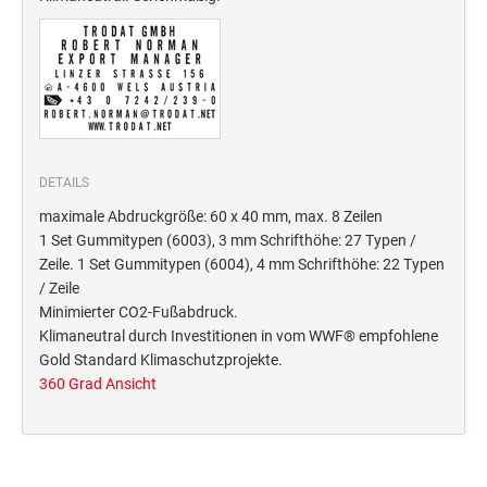
Deine Dinge Stempel
Olchi
PRÄGEZANGEN
TÜTLE - MIT LIEBE EINGEPACKT
DETAILS
maximale Abdruckgröße: 60 x 40 mm, max. 8 Zeilen
STEMPEL-KUGELSCHREIBER
1 Set Gummitypen (6003), 3 mm Schrifthöhe: 27 Typen /
Smart Style
Zeile. 1 Set Gummitypen (6004), 4 mm Schrifthöhe: 22 Typen
/ Zeile
Schreibgeräte-Zubehör
Minimierter CO2-Fußabdruck.
Klimaneutral durch Investitionen in vom WWF® empfohlene
TRODAT PRINTY™ PASTELL-EDITION
Gold Standard Klimaschutzprojekte.
360 Grad Ansicht