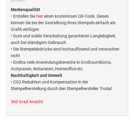
DETAILS
Deine Dinge Stempel
Markenqualität
Olchi
• Erstellen Sie
hier
einen kostenlosen QR-Code. Diesen
können Sie bei der Gestalltung Ihres Stempels einfach als
PRÄGEZANGEN
Grafik einfügen
• Gute und solide Verarbeitung garantieren Langlebigkeit,
auch bei ständigem Gebrauch
TÜTLE - MIT LIEBE EINGEPACKT
• Die Stempelabdrücke sind hochauflösend und verwischen
nicht
• Endlos viele Anwendungsbereiche in Großraumbüros,
STEMPEL-KUGELSCHREIBER
Arztpraxen, Notariaten, Homeoffice etc.
Smart Style
Nachhaltigkeit und Umwelt
Schreibgeräte-Zubehör
• CO2 Reduktion und Kompensation in der
Stempelherstellung durch den Stempelhersteller Trodat
TRODAT PRINTY™ PASTELL-EDITION
360 Grad Ansicht