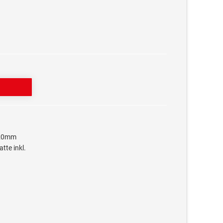
x20mm
tte inkl.
l