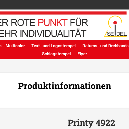
 - Multicolor
Text- und Logostempel
Datums- und Drehbands
Schlagstempel
Flyer
Produktinformationen
Printy 4922