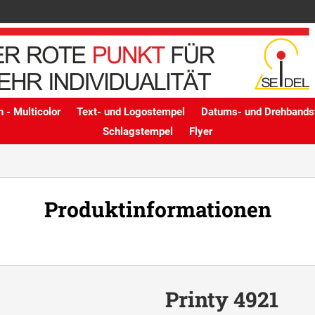
 - Multicolor
Text- und Logostempel
Datums- und Drehbands
Schlagstempel
Flyer
Produktinformationen
Printy 4921