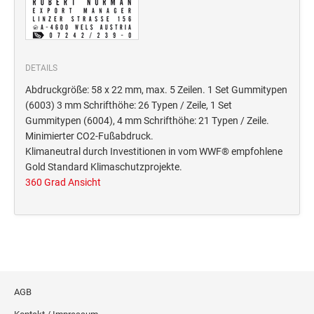
Deine Dinge Stempel
Olchi
PRÄGEZANGEN
DETAILS
Abdruckgröße: 58 x 22 mm, max. 5 Zeilen. 1 Set Gummitypen
(6003) 3 mm Schrifthöhe: 26 Typen / Zeile, 1 Set
TÜTLE - MIT LIEBE EINGEPACKT
Gummitypen (6004), 4 mm Schrifthöhe: 21 Typen / Zeile.
Minimierter CO2-Fußabdruck.
Klimaneutral durch Investitionen in vom WWF® empfohlene
STEMPEL-KUGELSCHREIBER
Gold Standard Klimaschutzprojekte.
Smart Style
360 Grad Ansicht
Schreibgeräte-Zubehör
TRODAT PRINTY™ PASTELL-EDITION
AGB