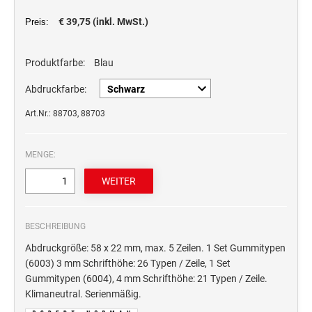
STEMPELTRÄGER
Ersatzteile für Typomatic-Stempel
€ 39,75 (inkl. MwSt.)
Preis:
CLASSIC LINE ZIFFERNBÄNDERSTEMPEL
STEMPEL MIT STANDARDTEXT
TEXTPLATTEN
Produktfarbe:
Blau
trodat edy® Motivationsstempel
Textplatten für Trodat Printy
SONSTIGE CLASSIC LINE HANDSTEMPEL
Trodat Office Professional 4.0 DEUTSCH
Abdruckfarbe:
Textplatten für Professional Line Textstempel
Trodat Office Professional 4.0 FRANÇAIS
Textplatten für Trodat Printy Line Datumstempel
Art.Nr.: 88703, 88703
CLASSIC LINE DATUMSTEMPEL +
Trodat Office Professional 4.0 ITALIANO
Textplatten für Professional Line Datumstempel
WORTBANDDREHSTEMPEL
Trodat Office Professional 4.0 NEDERLANDS
Textplatten für Holzstempel
MENGE:
NUMEROTEUR
Office Printy deutsch
RAACHERSTEMPEL
Office Printy nederlands
Office Printy spanisch
BESCHREIBUNG
Office Printy italienisch
Abdruckgröße: 58 x 22 mm, max. 5 Zeilen. 1 Set Gummitypen
Office Printy englisch
(6003) 3 mm Schrifthöhe: 26 Typen / Zeile, 1 Set
Office Printy französisch
Gummitypen (6004), 4 mm Schrifthöhe: 21 Typen / Zeile.
Klimaneutral. Serienmäßig.
Trodat 7 Sachen Stempel