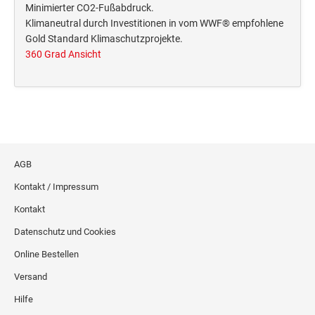
Deine Dinge Stempel
Minimierter CO2-Fußabdruck.
Klimaneutral durch Investitionen in vom WWF® empfohlene
Olchi
Gold Standard Klimaschutzprojekte.
360 Grad Ansicht
PRÄGEZANGEN
TÜTLE - MIT LIEBE EINGEPACKT
STEMPEL-KUGELSCHREIBER
AGB
Smart Style
Kontakt / Impressum
Schreibgeräte-Zubehör
Kontakt
TRODAT PRINTY™ PASTELL-EDITION
Datenschutz und Cookies
Online Bestellen
Versand
Hilfe