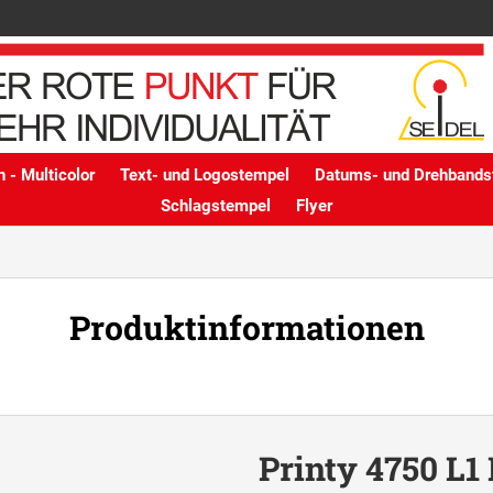
 - Multicolor
Text- und Logostempel
Datums- und Drehbands
Schlagstempel
Flyer
Produktinformationen
Printy 4750 