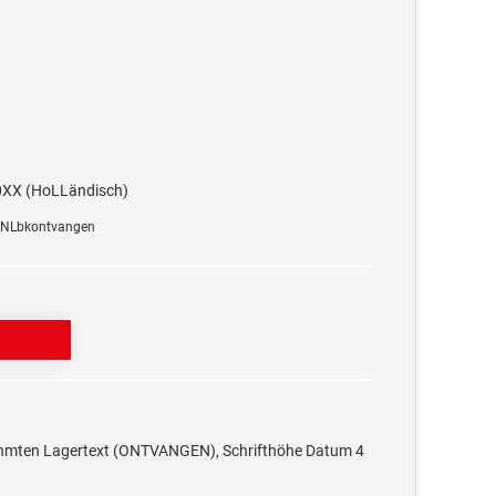
0XX (HoLLändisch)
L1NLbkontvangen
rahmten Lagertext (ONTVANGEN), Schrifthöhe Datum 4