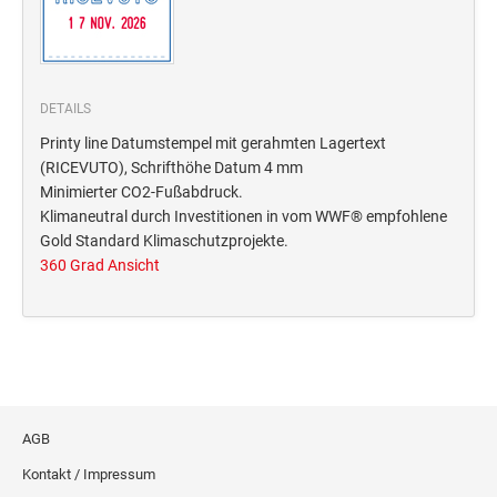
Deine Dinge Stempel
Olchi
PRÄGEZANGEN
DETAILS
Printy line Datumstempel mit gerahmten Lagertext
(RICEVUTO), Schrifthöhe Datum 4 mm
TÜTLE - MIT LIEBE EINGEPACKT
Minimierter CO2-Fußabdruck.
Klimaneutral durch Investitionen in vom WWF® empfohlene
STEMPEL-KUGELSCHREIBER
Gold Standard Klimaschutzprojekte.
360 Grad Ansicht
Smart Style
Schreibgeräte-Zubehör
TRODAT PRINTY™ PASTELL-EDITION
AGB
Kontakt / Impressum