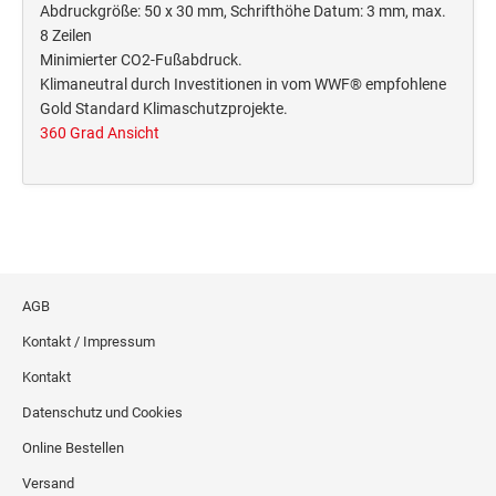
Deine Dinge Stempel
Abdruckgröße: 50 x 30 mm, Schrifthöhe Datum: 3 mm, max.
8 Zeilen
Olchi
Minimierter CO2-Fußabdruck.
Klimaneutral durch Investitionen in vom WWF® empfohlene
PRÄGEZANGEN
Gold Standard Klimaschutzprojekte.
360 Grad Ansicht
TÜTLE - MIT LIEBE EINGEPACKT
STEMPEL-KUGELSCHREIBER
Smart Style
Schreibgeräte-Zubehör
AGB
Kontakt / Impressum
TRODAT PRINTY™ PASTELL-EDITION
Kontakt
Datenschutz und Cookies
Online Bestellen
Versand