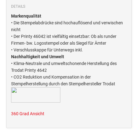
Deine Dinge Stempel
DETAILS
Olchi
Markenqualität
• Die Stempelabdrücke sind hochauflösend und verwischen
PRÄGEZANGEN
nicht
• Der Printy 46042 ist vielfältig einsetzbar: Ob als runder
Firmen- bw. Logostempel oder als Siegel für Ämter
TÜTLE - MIT LIEBE EINGEPACKT
• Verschlusskappe für Unterwegs inkl.
Nachhaltigkeit und Umwelt
• Klima-Neutrale und umweltschonende Herstellung des
STEMPEL-KUGELSCHREIBER
Trodat Printy 4642
Smart Style
• CO2 Reduktion und Kompensation in der
Schreibgeräte-Zubehör
Stempelherstellung durch den Stempelhersteller Trodat
TRODAT PRINTY™ PASTELL-EDITION
360 Grad Ansicht