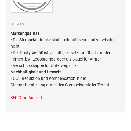
Deine Dinge Stempel
Olchi
DETAILS
PRÄGEZANGEN
Markenqualität
• Die Stempelabdrücke sind hochauflösend und verwischen
TÜTLE - MIT LIEBE EINGEPACKT
nicht
• Der Printy 46050 ist vielfältig einsetzbar: Ob als runder
Firmen- bw. Logostempel oder als Siegel für Ämter
STEMPEL-KUGELSCHREIBER
• Verschlusskappe für Unterwegs inkl.
Smart Style
Nachhaltigkeit und Umwelt
• CO2 Reduktion und Kompensation in der
Schreibgeräte-Zubehör
Stempelherstellung durch den Stempelhersteller Trodat
TRODAT PRINTY™ PASTELL-EDITION
360 Grad Ansicht